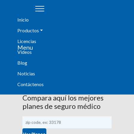
|
|
Inicio
Productos
Licencias
Agent Login
Menu
Videos
Blog
Noticias
Noticias
¡Entérate de todo lo que tenemos para ti!
Contáctenos
Compara aquí los mejores
planes de seguro médico