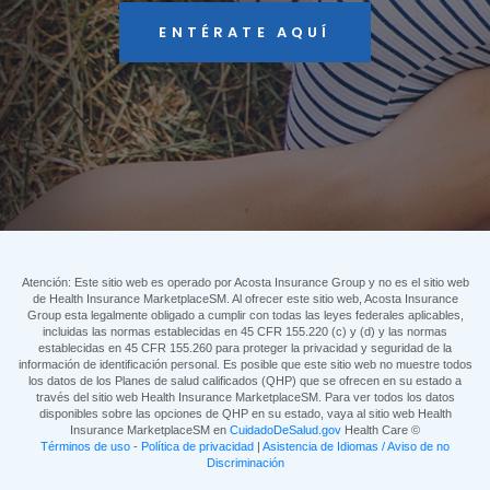
ENTÉRATE AQUÍ
Atención: Este sitio web es operado por Acosta Insurance Group y no es el sitio web
de Health Insurance MarketplaceSM. Al ofrecer este sitio web, Acosta Insurance
Group esta legalmente obligado a cumplir con todas las leyes federales aplicables,
incluidas las normas establecidas en 45 CFR 155.220 (c) y (d) y las normas
establecidas en 45 CFR 155.260 para proteger la privacidad y seguridad de la
información de identificación personal. Es posible que este sitio web no muestre todos
los datos de los Planes de salud calificados (QHP) que se ofrecen en su estado a
través del sitio web Health Insurance MarketplaceSM. Para ver todos los datos
disponibles sobre las opciones de QHP en su estado, vaya al sitio web Health
Insurance MarketplaceSM en
CuidadoDeSalud.gov
Health Care ©
Términos de uso
-
Política de privacidad
|
Asistencia de Idiomas / Aviso de no
Discriminación